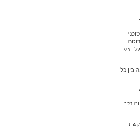
וכני
AIG או ליברה כל מבוטח
ל נציג
 בין כל
וח רכב
קשת