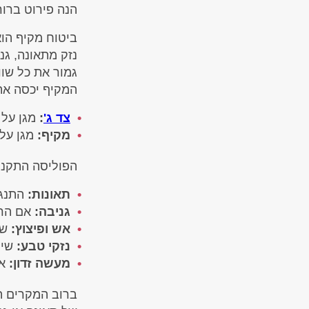
הנה פירוט ברור
ביטוח מקיף הו
נזק מתאונה, גנ
גמור את כל שוו
המקיף יכסה את 
צד ג'
:
מגן על 
מקיף:
מגן על
הפוליסה התקנית
תאונות:
התנגש
גניבה:
אם הרכב
אש ופיצוץ:
שר
נזקי טבע:
שיט
מעשה זדון:
אם
ברוב המקרים הב