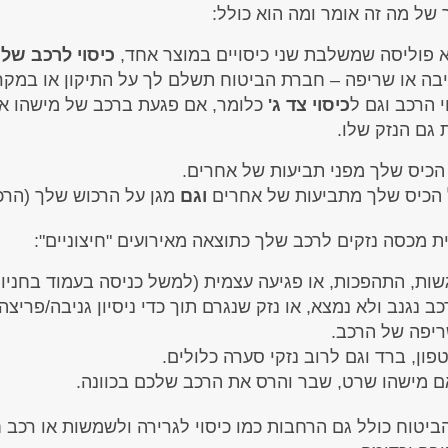
 של מה זה אומר ומה הוא כולל:
א פוליסה שמשלבת שני כיסויים במוצר אחד,
כיסוי לרכב שלך
יבה או שריפה – חברת הביטוח תשלם לך על התיקון או במקר
י הרכב וגם ל
כיסוי צד ג'
כלומר, אם פגעת ברכב של מישהו א
גם הנזק שלו.
הכיס שלך מפני תביעות של אחרים.
 הכיס שלך מתביעות של אחרים
וגם
מגן על הרכוש שלך (הרכ
 מכסה נזקים לרכב שלך כתוצאה מאירועים "חיצוניים":
ות, התהפכות, או פגיעה עצמית (למשל כניסה בעמוד בחניון)
 נגנב ולא נמצא, או נזק שנגרם תוך כדי ניסיון גניבה/פריצה.
יפה של הרכב.
פון, ברד וגם לרוב נזקי סערה כלולים.
 מישהו שרט, שבר והרס את הרכב שלכם בכוונה.
יטוח כולל גם הרחבות כמו כיסוי לגרירה ולשמשות או רכב 