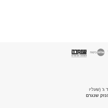
ג' (שעליו
נזק שנגרם