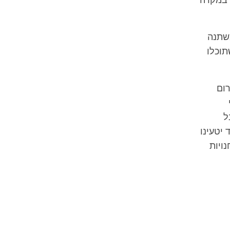
 במקרה
משתנה
תוכלו
ום
ל
יטעינו
ו תאספו מטרמינל 3 או בחנויות