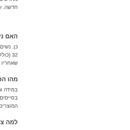
חדשה. על
האם ני
כן. נשים
שאחריו י
מהו הפ
במידה וה
בסייסים
המוצרים
למה צר