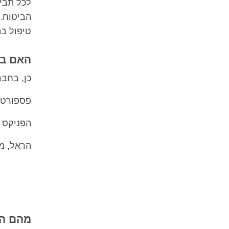
לכל תבי
הביטוח. 
טיפול ב
האם בי
כן, בחבר
פספורטכ
הפניקס
הראל, מג
מהם הכ