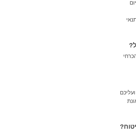
ום
נאי
ל?
כרחי
ועליכם
נת
טוח?