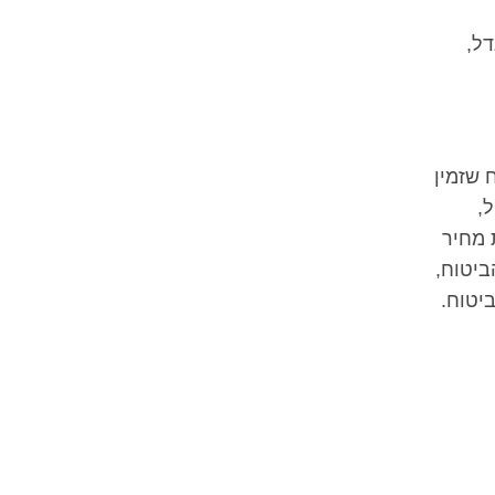
דל,
 שזמין
,
 מחיר
ביטוח,
יטוח.