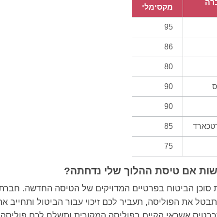
רה
מקסימלי
95
86
80
ס
90
90
טכארד
85
75
ות אם טיסת ההלוך שלי נדחתה?
ת סוכן הביטוח בפרטיים המדויקים של הטיסה החדשה. חברת
בטל את הפוליסה, תעביר לכם זיכוי עבור הביטול ותחייב א
רטיס אשראי הקיים בפוליסה המקורית ותשלח לכם פוליסה