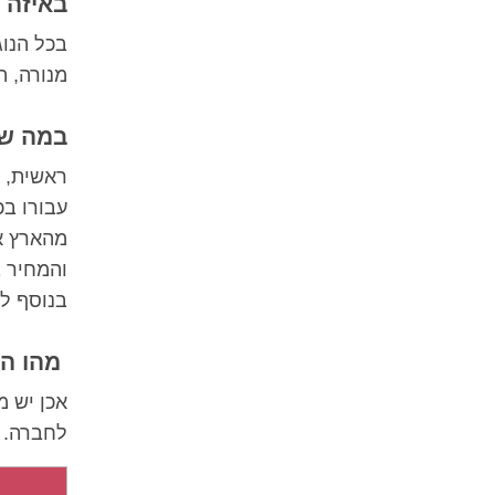
באיזה 
בכל הנוג
מנורה, ה
במה שו
ראשית, י
עבורו בכ
מהארץ או
והמחיר ב
בנוסף לכ
מהו הג
אכן יש מ
לחברה.