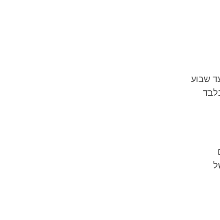
עד שבוע
הבסיסי מכסה הריון שהתגלה בחו"ל ועד שבוע 12 בלבד
ל