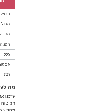
חב
הראל
מגדל
מנורה
הפניק
כלל
פספור
GO
מה לעש
עדכנו א
הביטוח ת
מחדש בכ