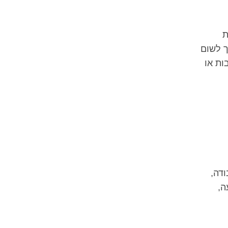
את
ך לשום
ות או
ודה,
ה,