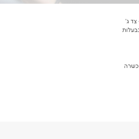
ן, ביטוח חובה + צד ג'
בבעלות
יות TOP, מגדל, כלל, הכשרה