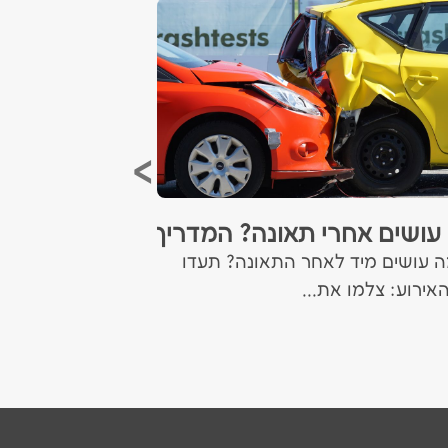
ביטוח לרכב י
עושים אחרי תאונה? המדריך המלא לתביעת 
מה עושים מיד לאחר התאונה? תעדו
השוואת מחירים לב
אירוע: צלמו את...
ורכבי יוקרה דרך סו