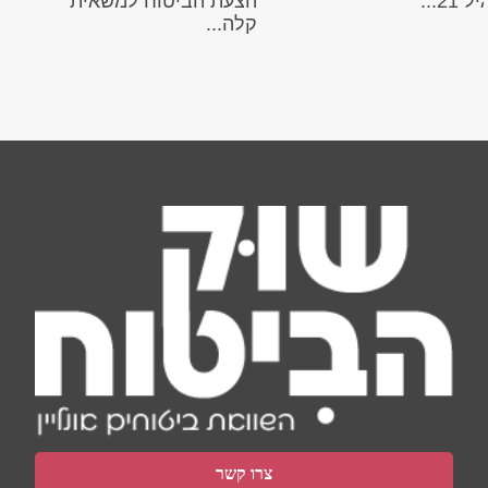
21...
הצעת הביטוח למשאית
קלה...
צרו קשר