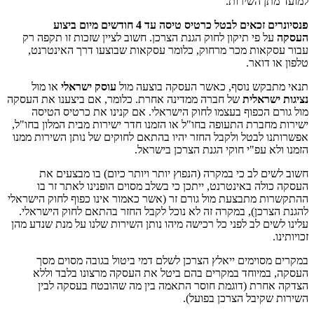
למועד מתן השירות.
פנסיונרים זכאים לבטל כרטיס טיסה עד 4 חודשים מיום ביצוע
העסקה
על פי תיקון לחוק הגנת הצרכן. חשוב לציין שזכות זו תקפה רק
עבור עסקאות מכר מרחוק, כלומר עסקאות שבוצעו דרך האינטרנט,
טלפון או דואר.
תנאי מתבקש נוסף, כאשר העסקה בוצעה מול
עוסק ישראלי
או מול
נציגות ישראלית
של חברה ממדינה אחרת. כלומר, אם ביצענו את העסקה
מול גורם הכפוף בעצמו לחוק הישראלי. אם קנינו את כרטיס הטיסה
ישירות מחברת התעופה בחו"ל או הזמנו חדר ישירות מבית המלון בחו"ל,
אפשרותנו לבטל ולקבל החזר יהיו בהתאם לחוקים של נותן השירות ממנו
הזמנו ולא עפ"י חוקי הגנת הצרכן בישראל.
חשוב לשים לב כי במקרה (הנפוץ יותר ויותר כיום) בו מבצעים את
העסקה כולה באינטרנט, ייתכן כי בשלב מסוים הופנינו לאתר זר בו
ההתקשרות מתבצעת מול גורם זר (אשר כאמור אינו כפוף לחוק הישראלי
להגנת הצרכן), במקרה זה לא נוכל לקבל החזר בהתאם לחוק הישראלי.
עלינו לשים לב לפני כל רכישה מיהו נותן השירות שלנו על מנת שנדע מהן
זכויותינו.
במקרים מסוימים ייאלץ הצרכן לשלם דמי ביטול בגובה מסוים מסך
העסקה, במיוחד במקרים בהם ביטל את העסקה מרצונו בלבד וללא
הצדקה אחרת (דוגמת חוסר התאמה בין מה שהובטח בעסקה לבין
השירות שקיבל הצרכן בפועל).