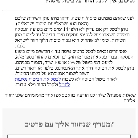
לסיכום, איך לקבל החזר על ביטול טיסה?
לפני שאתם מזמינים טיסה/ חופשה, וודאו מיהו נותן השירות שלכם
(האם הוא ישראלי/עם נציגות ישראלית).
ניתן לבטל רק אם עדיין לא חלפו 14 ימים מיום ביצועה העסקה
ובמידה ונשארו מעל ל-7 ימי עסקים מיום הביטול עד למועד מתן
השירות. שימו לב שהחוק הוא עבור טיסות הלוך חזור לישראל
בלבד.
פנסיונרים זכאים לבטל כרטיס טיסה עד 4 חודשים מיום ביצוע
העסקה, עבור עסקאות מכר מרחוק. וכן, זכאים להחזר כספי מלא,
למעט דמי ביטול של 5% או 100 ש"ח, הנמוך מבניהם.
ניתן לבטל את הטיסה דרך אתר האינטרנט, טלפון או דואר רשום.
חשוב לשמור אסמכתא על ביצוע הביטול.
לאחר ביטול הטיסה לא לשכוח
לבטל את הביטוח נסיעות
לחו"ל
ולקבל החזר מלא עבורו.
שאלות נוספות? שלחו לנו הודעה בוואטסאפ ואחד מהמומחים שלנו יחזור
אליכם.
מעדיף שנחזור אליך עם פרטים?