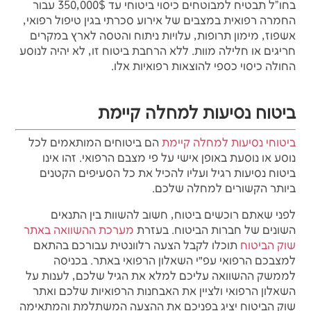
בחו"ל תבטיח למבוטחים כיסוי ביטוחי עד
350,000$
עבור
החמרה רפואית במצבים של אירוע סכרתי בגין טיפול רפואי,
אשפוז, מימון תרופות, עלויות ניתוח והטסה לארץ במקרים
חריגים או חלילה מוות. ללא הרחבת ביטוח זו, לא יהיה לנוסע
החולה כיסוי כספי להוצאות רפואיות אלו.
ביטוח נסיעות למחלה קיימת
ביטוחי
נסיעות
למחלה
קיימת
הם
ביטוחים
המותאמים
לכל
נוסע או נוסעת
באופן
אישי
על
פי
מצבם הרפואי
.
זהו
אינו
ביטוח
נסיעות
רגיל
ועליו
להכיל
את
כל
הסעיפים
הקטנים
ביותר
הקשורים
למחלה
שלכם
.
לפני שאתם רוכשים ביטוח, חשוב להשוות בין התנאים
השונים של חברות הביטוח. בעזרת
מערכת ההשוואה באתר
שוק הביטוח
תוכלו לקבל הצעה רלוונטית עבורכם בהתאם
למצבכם הרפואי עפ״י השאלון הרפואי באתר. בכניסה
לממשק ההשוואה עליכם למלא את הגיל שלכם, לענות על
השאלון הרפואי ולציין את האבחנות הרפואיות שלכם ואתר
שוק הביטוח יציג בפניכם את ההצעה המשתלמת והמתאימה