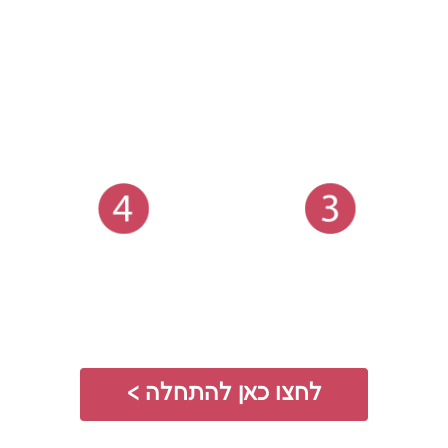
תאריכים, טיסה
בוחרים הרחבות
גיל ויעד
4
3
משווים הצעות
רכישה ישירה
בחברת הביטוח
לחצו כאן להתחלה >