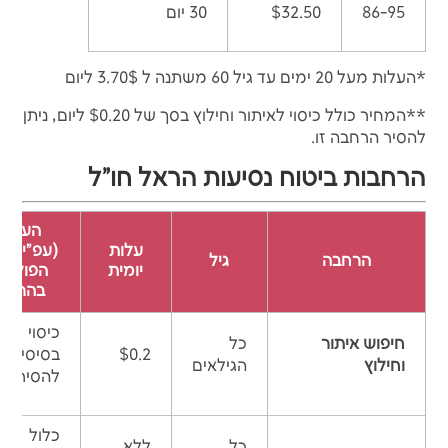
86-95
$32.50
30 יום
*העלות מעל 20 ימים עד גיל 60 משתנה ל 3.70$ ליום
**המחיר כולל כיסוי לאיתור וחילוץ בסך של $0.20 ליום, ניתן
להסיר הרחבה זו.
הרחבות ביטוח נסיעות הראל חו"ל
הערות
עלות
(עפ"י נס
הרחבה
גיל
יומית
הפוליס
בהראל)
כיסוי
חיפוש איתור
כל
$0.2
בסיסי *ני
וחילוץ
הגילאים
להסיר
כלול
כל
ללא