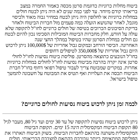
ביטוח מחלות כרוניות כדוגמת סרטן מכסה כאמור החמרה במצב
בריאותי קודם מיוחד. עד לפני כמה שנים לא היה ניתן לבטח חולים
במחלות כרוניות או לחלופין היה ניתן לבטח במחיר גבוה מאוד ולכיסוי
מוגבל, לאחר שהנושא הועלה כמה פעמים מול חברות הביטוח ולאחר
בדיקת הסיכונים הכרוכים בטיסה של חולים כרוניים לחו"ל לתקופה שלא
עולה על חודש, חלק מחברות הביטוח המובילות הסכימו נכון להיום לבטח
גם חולים במחלת הסרטן שהיו בטיפול במהלך החצי שנה
האחרונה. הכיסוי הורחב ובמקום גבול אחריות של 100,000$ ניתן לרכוש
היום גבול אחריות של 350,000$ לטיפולים דחופים
בחו"ל הנובעים כתוצאה מהסרטן. פוליסת ביטוח נסיעות לחו"ל לחולי
סרטן אינה יקרה בהרבה מביטוח נסיעות לחו"ל לחולים במחלות כרוניות
אחרות. במקרים שמבוטח צריך לעבור טיפול רפואי דחוף בחו"ל חברת
הביטוח תכסה את העלויות ואף תטיס את המבוטח על חשבונה להמשך
טיפול בישראל.
לכמה זמן ניתן לרכוש ביטוח נסיעות לחולים כרוניים?
ניתן לרכוש ביטוח נסיעות לתקופה של עד 30 ימים ועד גיל 80, מעבר לגיל
80 תקופת הביטוח המקסימלית הינה 15 ימים. תקופת הביטוח
המקסימלית משתנה בהתאם לחברות הביטוח. בשוק הביטוח תאתרו את
הפוליסה המתאימה ביותר עבורכם בהתאם למצבכם הבריאותי. חולים