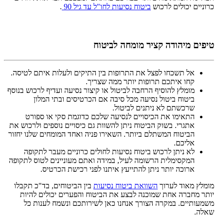
כרוניים יכולים לרכוש
ביטוח נסיעות לחו"ל עד גיל 90
.
טיפים מיהודה קציר מומחה לביטוח
אל תשכחו לפצל את התרופות בין התיקים ולעלות איתם לטיסה.
קחו איתכם תרופות יותר ממה שצריך.
מומלץ להוסיף הרחבה לביטול או קיצור נסיעה ועדיף לרכוש בנוסף
ביטוח ביטול נסיעה מכל סיבה אם הכרטיסים ובתי המלון
שרכשתם לא ניתנים לביטול.
התאימו את הכיסויים לנסיעה שלכם כדוגמת סקי או ספורט
אתגרי. בשוק הביטוח ניתן להשוות גם כיסויים נוספים ולרכוש את
הביטוח המשתלם ביותר. השאירו פניה ואחד המומחים שלנו יחזור
אליכם.
לא ניתן לרכוש ביטוח נסיעות לחולים כרוניים מעבר לתקופה
המקסימלית הרשומה לעיל, במידה ואתם מעוניינים לטוס לתקופה
ארוכה יותר ניתן להתייעץ איתנו לפני רכישת הכרטיס.
מומלץ מאוד לערוך
השוואת ביטוח נסיעות
בין הביטוחים, בד"כ תקבלו
יותר מחברה אחת שמוכנה לבצע את הביטוח והפערים יכולים להיות
משמעותיים. במקרה הצורך אנחנו כאן לשירותכם ונשמח לענות כל
שאלה.