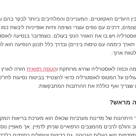
ן היעדים האקזוטיים, המעניינים והמלהיבים ביותר לבקר בהם וג
ים, דרכים עם נופים עוצרי נשימה וחיות אופייניות ליבשת כמו ה
סטרליה ויש בו את האוויר הנקי בעולם. כשמדובר בנסיעה לאוס
רך כיממה עם טיסות ביניים) ובדרך כלל תכנון הנסיעה הוא לכ
טווח ארוך.
כמה וכמה לאוסטרליה שהיא מרוחקת ו
הטסה רפואית
חזרה לארץ ל
לים על המטוס לאוסטרליה כדאי להצטייד בביטוח נסיעות לחו"ל ו
 שצריך ואף כוללת את ההרחבות המתבקשות.
ה מראש?
יתרונות של מדינות מערביות שכאלו הוא מערכת בריאות המקו
 והולם לרבים מהמצבים הרפואיים שניתן לדמיין. אך מאפיין נו
תקדמות הוא העלות הגבוהה, גם בדיקות וטיפולים בסיסיים בלבד