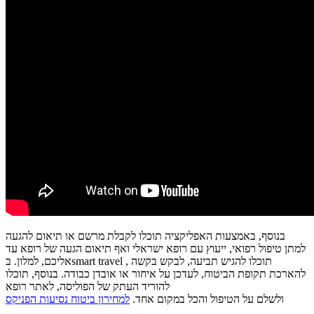
בנוסף, באמצעות האפליקציה תוכלו לקבלת מרשם או תיאום להגעה
למתן טיפול רפואי, ייעוץ עם רופא ישראלי ואף תיאום הגעה של רופא עד
אליכם, למלון. בsmart travel , תוכלו להגיש תביעה, לבקש בקשה
להארכת תקופת הביטוח, לעדכן על איחור או אובדן כבודה. בנוסף, תוכלו
להוריד העתק של הפוליסה, לאתר רופא
ולשלם על הטיפול והכל במקום אחד.
למחירון ביטוח נסיעות הפניקס